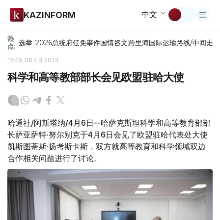
中文
KAZINFORM
热
选举-2026
总统府
任免
事件
国情咨文
跨里海国际运输路线/中间走
点:
12:49, 06 4月 2023
科学和高等教部部长会见欧盟驻哈大使
哈通社/阿斯塔纳/4月6日--哈萨克斯坦科学和高等教育部部
长萨亚萨特·努尔别克于4月6日会见了欧盟驻哈代表处大使
凯斯图蒂斯·扬考斯卡斯，双方就高等教育和科学领域双边
合作相关问题进行了讨论。