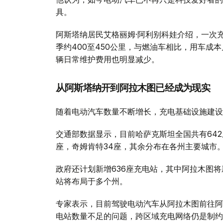
具。
阿斯塔纳居民艾格丽姆·阿利别科娃介绍，一次充满
季约400至450公里，与燃油车相比，用车成
辆日常维护费用也明显减少。
从阿斯塔纳开到阿拉木图已经成为现实
随着电动汽车数量不断增长，充电基础设施建设
交通部数据显示，目前哈萨克斯坦全国共有642
座，奇姆肯特34座，其余分布在各州主要城市
政府还计划新增636座充电站，其中阿拉木图将
站将布局于多个州。
专家表示，目前驾驶电动汽车从阿拉木图前往阿
电站数量不足的问题，跨区域充电网络仍是制约