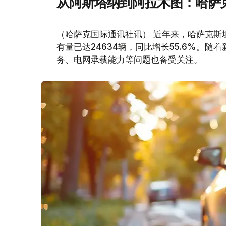
从阿斯塔纳到阿拉木图：哈萨
（哈萨克国际通讯社讯） 近年来，哈萨克斯
有量已达24634辆，同比增长55.6%。
务、电网承载能力等问题也备受关注。