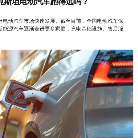
克斯坦电动汽车跑得远吗？
坦电动汽车市场快速发展。截至目前，全国电动汽车保
随着新能源汽车逐渐走进更多家庭，充电基础设施、售后服