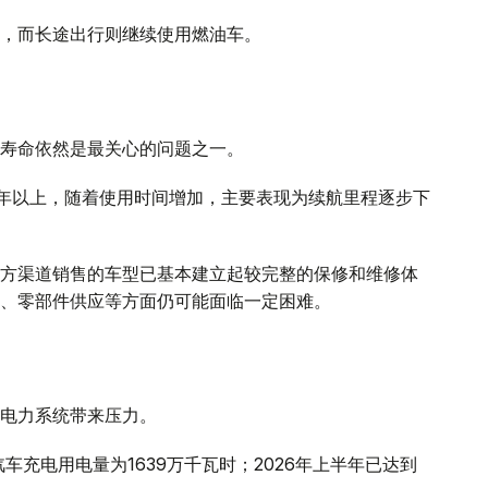
，而长途出行则继续使用燃油车。
寿命依然是最关心的问题之一。
0年以上，随着使用时间增加，主要表现为续航里程逐步下
方渠道销售的车型已基本建立起较完整的保修和维修体
、零部件供应等方面仍可能面临一定困难。
电力系统带来压力。
车充电用电量为1639万千瓦时；2026年上半年已达到