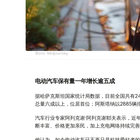
Фото: Midjourney
电动汽车保有量一年增长逾五成
据哈萨克斯坦国家统计局数据，目前全国共有24
总量六成以上，位居首位；阿斯塔纳以2885辆
汽车行业专家阿列克谢·阿列克谢耶夫表示，近
断丰富、价格更加亲民，加上充电网络持续完善
他认为，如今电动汽车已不再只是科技爱好者的