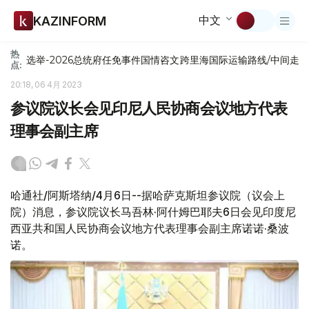
中文
KAZINFORM
热
选举-2026
总统府
任免
事件
国情咨文
跨里海国际运输路线/中间走
点:
20:18, 06 4月 2023
参议院议长会见印尼人民协商会议地方代表
理事会副主席
哈通社/阿斯塔纳/4月6日--据哈萨克斯坦参议院（议会上
院）消息，参议院议长马吾林·阿什姆巴耶夫6日会见印度尼
西亚共和国人民协商会议地方代表理事会副主席诺诺·桑波
诺。