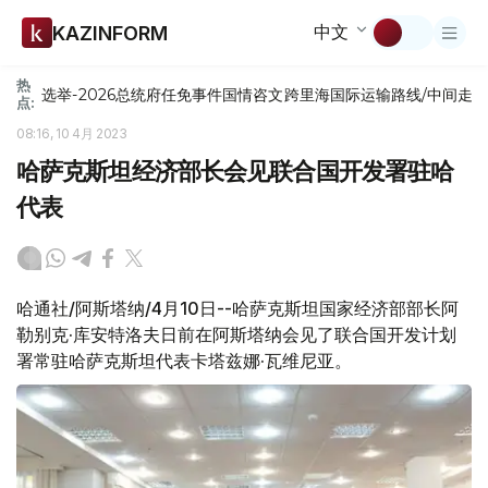
中文
KAZINFORM
热
选举-2026
总统府
任免
事件
国情咨文
跨里海国际运输路线/中间走
点:
08:16, 10 4月 2023
哈萨克斯坦经济部长会见联合国开发署驻哈
代表
哈通社/阿斯塔纳/4月10日--哈萨克斯坦国家经济部部长阿
勒别克·库安特洛夫日前在阿斯塔纳会见了联合国开发计划
署常驻哈萨克斯坦代表卡塔兹娜·瓦维尼亚。