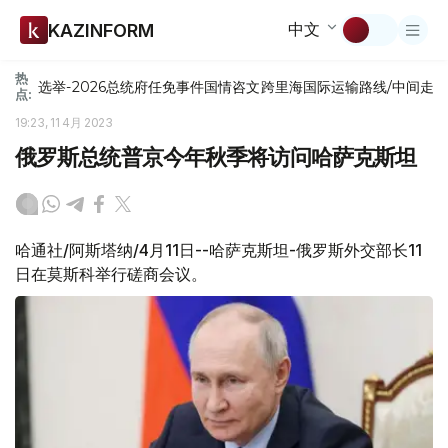
中文
KAZINFORM
热
选举-2026
总统府
任免
事件
国情咨文
跨里海国际运输路线/中间走
点:
19:23, 11 4月 2023
俄罗斯总统普京今年秋季将访问哈萨克斯坦
哈通社/阿斯塔纳/4月11日--哈萨克斯坦-俄罗斯外交部长11
日在莫斯科举行磋商会议。