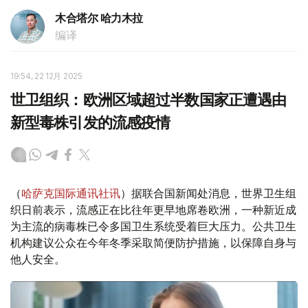
木合塔尔 哈力木拉
编译
19:54, 22 12月 2025
世卫组织：欧洲区域超过半数国家正遭遇由
新型毒株引发的流感疫情
（
哈萨克国际通讯社讯
）据联合国新闻处消息，世界卫生组
织日前表示，流感正在比往年更早地席卷欧洲，一种新近成
为主流的病毒株已令多国卫生系统受着巨大压力。公共卫生
机构建议公众在今年冬季采取简便防护措施，以保障自身与
他人安全。