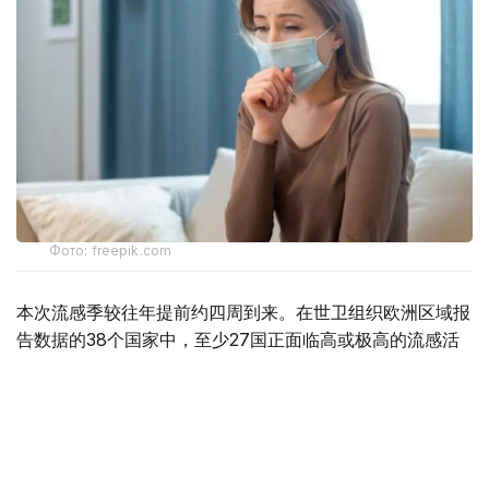
Фото: freepik.com
本次流感季较往年提前约四周到来。在世卫组织欧洲区域报
告数据的38个国家中，至少27国正面临高或极高的流感活
跃水平。
在爱尔兰、吉尔吉斯斯坦、黑山、塞尔维亚、斯洛文尼亚及
英国六国，接受流感样症状检测的患者中超过半数确诊感染
流感病毒。