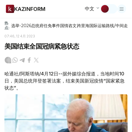
中文
KAZINFORM
热
选举-2026
总统府
任免
事件
国情咨文
跨里海国际运输路线/中间走
点:
07:46, 12 4月 2023
美国结束全国冠病紧急状态
哈通社/阿斯塔纳/4月12日--据外媒综合报道，当地时间10
日，美国总统拜登签署法案，结束美国新冠疫情“国家紧急
状态”。