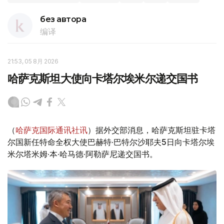
без автора
编译
21:53, 05 8月 2026
哈萨克斯坦大使向卡塔尔埃米尔递交国书
（
哈萨克国际通讯社讯
）据外交部消息，哈萨克斯坦驻卡塔
尔国新任特命全权大使巴赫特·巴特尔沙耶夫5日向卡塔尔埃
米尔塔米姆·本·哈马德·阿勒萨尼递交国书。