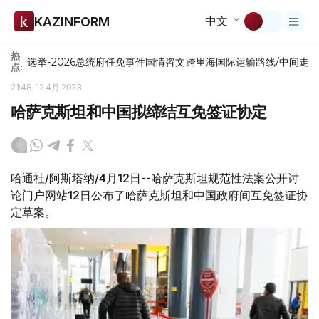
中文
KAZINFORM
热
选举-2026
总统府
任免
事件
国情咨文
跨里海国际运输路线/中间走
点:
21:48, 12 4月 2023
哈萨克斯坦和中国拟缔结互免签证协定
哈通社/阿斯塔纳/4月12日--哈萨克斯坦规范性法案公开讨
论门户网站12日公布了哈萨克斯坦和中国政府间互免签证协
定草案。