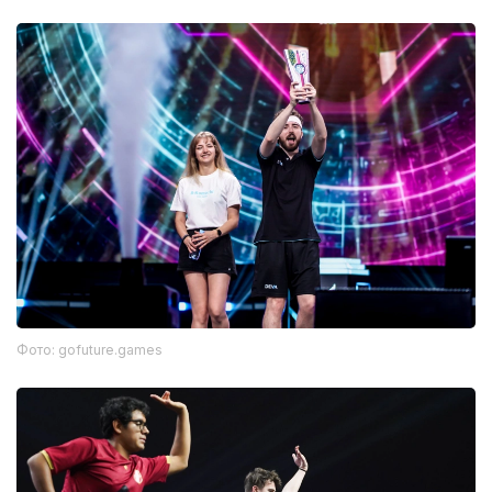
Фото: gofuture.games