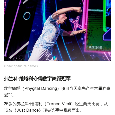
Фото: gofuture.games
弗兰科·维塔利夺得数字舞蹈冠军
数字舞蹈（Phygital Dancing）项目当天率先产生本届赛事
冠军。
25岁的弗兰科·维塔利（Franco Vitali）经过两天比赛，从
16名《Just Dance》顶尖选手中脱颖而出。