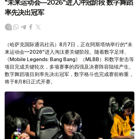
“未来运动会—2026”进入冲冠阶段 数字舞蹈
率先决出冠军
（哈萨克国际通讯社讯）8月7日，正在阿斯塔纳举行的“未
来运动会—2026”进入淘汰赛关键阶段。随着数字足球、
《Mobile Legends: Bang Bang》（MLBB）和数字射击等
项目完成关键轮次，多项赛事的四强及决赛阵容陆续产生。
数字舞蹈项目则率先决出冠军，数字格斗也完成赛前称重，
将于8月8日正式开赛。