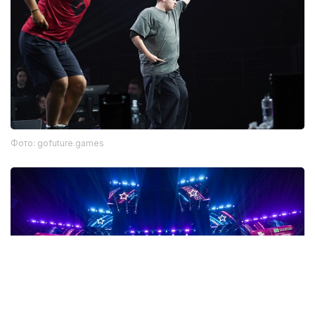
Фото: gofuture.games