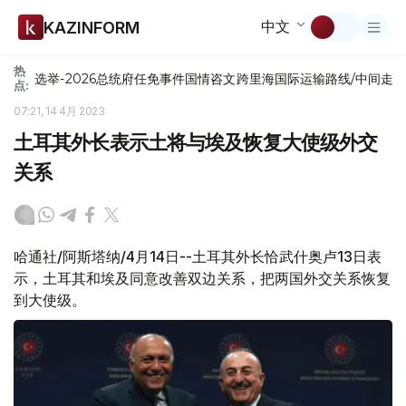
中文
KAZINFORM
热
选举-2026
总统府
任免
事件
国情咨文
跨里海国际运输路线/中间走
点:
07:21, 14 4月 2023
土耳其外长表示土将与埃及恢复大使级外交
关系
哈通社/阿斯塔纳/4月14日--土耳其外长恰武什奥卢13日表
示，土耳其和埃及同意改善双边关系，把两国外交关系恢复
到大使级。