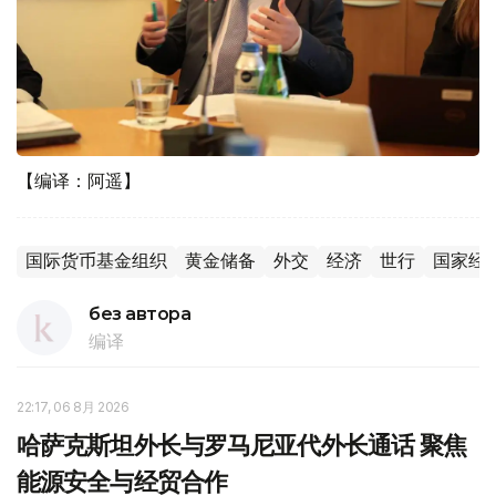
【编译：阿遥】
国际货币基金组织
黄金储备
外交
经济
世行
国家经
без автора
编译
22:17, 06 8月 2026
哈萨克斯坦外长与罗马尼亚代外长通话 聚焦
能源安全与经贸合作