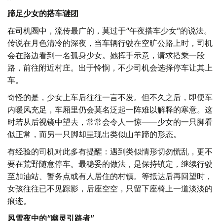
蹄足少女的搭车谜团
在司机圈中，流传最广的，莫过于“午夜搭车少女”的说法。
传说在月色清冷的深夜，当车辆行驶在空旷公路上时，司机
会在路边看到一名孤身少女。她挥手示意，请求搭乘一段
路，前往附近村庄。出于怜悯，不少司机会选择停车让其上
车。
奇怪的是，少女上车后往往一言不发。但不久之后，即便车
内暖风充足，车厢里仍会莫名泛起一阵难以解释的寒意。这
时若从后视镜中望去，常常会令人一惊——少女的一只脚看
似正常，而另一只脚却呈现出类似山羊蹄的形态。
有经验的司机对此多有提醒：遇到类似情形切勿慌乱，更不
要在荒野随意停车。最稳妥的做法，是保持镇定，继续行驶
至加油站、警务点或有人居住的村镇。等抵达后再回望时，
女孩往往已不见踪影，后座空空，只留下座椅上一道淡淡的
痕迹。
风雪夜中的“幽灵引路者”