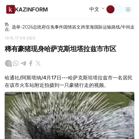
中文
KAZINFORM
热
选举-2026
总统府
任免
事件
国情咨文
跨里海国际运输路线/中间走
点:
13:16, 17 4月 2023
稀有豪猪现身哈萨克斯坦塔拉兹市市区
哈通社/阿斯塔纳/4月17日---哈萨克斯坦塔拉兹市一名居民
在该市火车站附近拍摄到一只豪猪行走的视频。