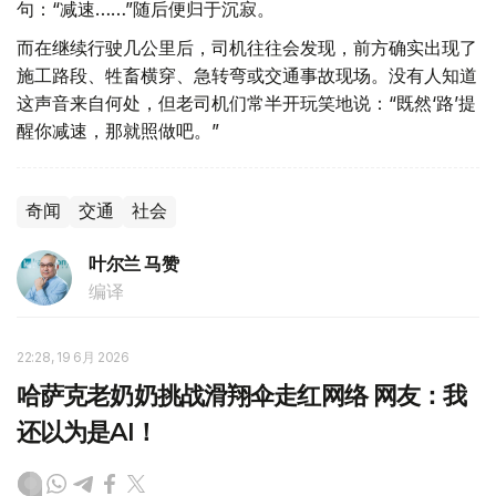
句：“减速……”随后便归于沉寂。
而在继续行驶几公里后，司机往往会发现，前方确实出现了
施工路段、牲畜横穿、急转弯或交通事故现场。没有人知道
这声音来自何处，但老司机们常半开玩笑地说：“既然‘路’提
醒你减速，那就照做吧。”
奇闻
交通
社会
叶尔兰 马赞
编译
22:28, 19 6月 2026
哈萨克老奶奶挑战滑翔伞走红网络 网友：我
还以为是AI！