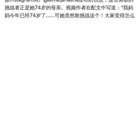
挑战者正是她74岁的母亲。视频作者在配文中写道：“我妈
妈今年已经74岁了……可她竟然敢挑战这个！大家觉得怎么
样？”
镜头里，在专业滑翔伞教练的陪同下，这位老人从山间起
飞，缓缓升入高空。面对脚下绵延的群山和眼前辽阔的天
空，她显得格外从容，脸上始终挂着轻松的笑容。飞行途
中，她甚至还愉快地哼起了歌曲，举手投足间流露出对生活
的热爱与豁达。
这一令人难忘的瞬间迅速在网络上传播开来，也收获了众多
网友的点赞与祝福。评论区里，大家纷纷为这位老奶奶的勇
气喝彩，称赞她活出了令人羡慕的人生态度。
网友们纷纷留言道：“我一开始还以为这是AI合成的视频，
没想到竟然是真的！”“太厉害了！看着奶奶在空中一点都不
害怕，我隔着屏幕都紧张得手心冒汗。祝她健康长寿，永远
保持这样的笑容！”
74岁的年纪，对于很多人来说或许意味着安于平淡，但这