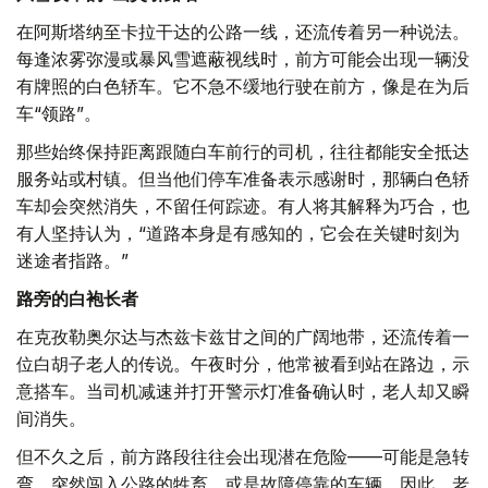
在阿斯塔纳至卡拉干达的公路一线，还流传着另一种说法。
每逢浓雾弥漫或暴风雪遮蔽视线时，前方可能会出现一辆没
有牌照的白色轿车。它不急不缓地行驶在前方，像是在为后
车“领路”。
那些始终保持距离跟随白车前行的司机，往往都能安全抵达
服务站或村镇。但当他们停车准备表示感谢时，那辆白色轿
车却会突然消失，不留任何踪迹。有人将其解释为巧合，也
有人坚持认为，“道路本身是有感知的，它会在关键时刻为
迷途者指路。”
路旁的白袍长者
在克孜勒奥尔达与杰兹卡兹甘之间的广阔地带，还流传着一
位白胡子老人的传说。午夜时分，他常被看到站在路边，示
意搭车。当司机减速并打开警示灯准备确认时，老人却又瞬
间消失。
但不久之后，前方路段往往会出现潜在危险——可能是急转
弯、突然闯入公路的牲畜，或是故障停靠的车辆。因此，老