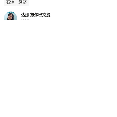
石油
经济
达娜 努尔巴克提
编译
20:52, 06 8月 2026
惠誉评级授予MyCar Finance长期国际信用
评级
（
哈萨克国际通讯社讯
）国际评级机构惠誉已授予小额信贷
机构MyCar Finance长期国际信用评级“B”，以及国内长期
信用评级“BB(kaz)”。