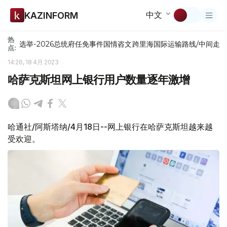
中文
KAZINFORM
热
选举-2026
总统府
任免
事件
国情咨文
跨里海国际运输路线/中间走
点:
14:26, 18 4月 2023
哈萨克斯坦网上银行用户数量逐年激增
哈通社/阿斯塔纳/4月18日--网上银行在哈萨克斯坦越来越
受欢迎。