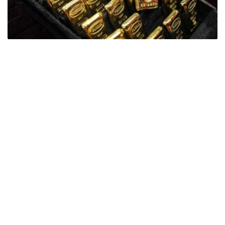
Фото: ӨзА
季度报告显示，哈萨克斯坦国家银行黄金储备增加了15吨。
波兰是2026年第二季度最大的黄金买家。该国在2026年第
二季度增加了51吨黄金储备。
中国购买了33吨黄金，乌兹别克斯坦购买了16吨，哈萨克
斯坦购买了15吨。约旦和捷克共和国的中央银行也分别增加
了6吨黄金储备。
全球各国央行在第二季度共购买了约289吨黄金，比2025年
同期增长了62%。去年同期，黄金购买量约为178吨。
世界黄金协会称，黄金需求的增长受到地缘政治不确定性、
本季度贵金属价格下跌，以及各国寻求国际储备多元化等因
素的影响。