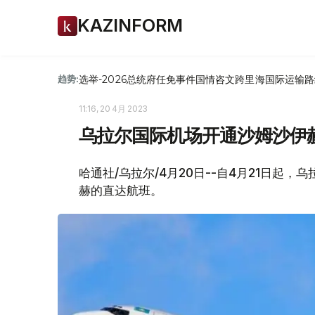
KAZINFORM
选举-2026
总统府
任免
事件
国情咨文
跨里海国际运输路
趋势:
11:16, 20 4月 2023
乌拉尔国际机场开通沙姆沙伊
哈通社/乌拉尔/4月20日--自4月21日起
赫的直达航班。