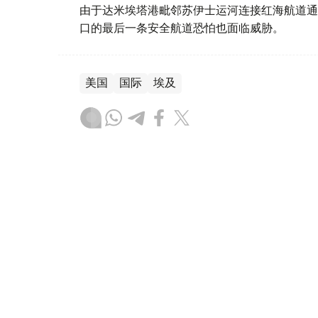
由于达米埃塔港毗邻苏伊士运河连接红海航道通
口的最后一条安全航道恐怕也面临威胁。
美国
国际
埃及
木合塔尔 哈力木拉
编译
12:35, 23 7月 2026
托卡耶夫总统致电祝贺埃及革