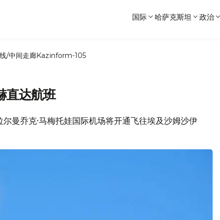
国际
哈萨克斯坦
政治
线/中间走廊
Kazinform-105
赫直达航班
，乌拉尔曼乔克·马梅托娃国际机场将开通飞往埃及沙姆沙伊