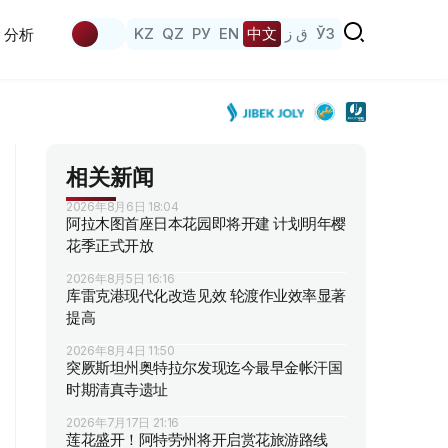
KZ
QZ
РУ
EN
中文
ق ز
ЎЗ
分析
相关新闻
2026年8月6日 18:04
阿拉木图首座日本花园即将开建 计划明年樱
花季正式开放
2026年8月5日 16:16
库雷克港现代化改造见效 轮渡作业效率显著
提高
2026年8月4日 11:50
突厥斯坦州奥特拉尔发现迄今最早金帐汗国
时期清真寺遗址
2026年7月17日 21:16
莲花盛开！阿特劳州将开启赏花旅游路线