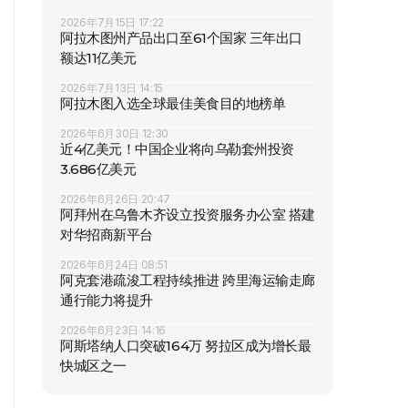
2026年7月15日 17:22
阿拉木图州产品出口至61个国家 三年出口
额达11亿美元
2026年7月13日 14:15
阿拉木图入选全球最佳美食目的地榜单
2026年6月30日 12:30
近4亿美元！中国企业将向乌勒套州投资
3.686亿美元
2026年6月26日 20:47
阿拜州在乌鲁木齐设立投资服务办公室 搭建
对华招商新平台
2026年6月24日 08:51
阿克套港疏浚工程持续推进 跨里海运输走廊
通行能力将提升
2026年6月23日 14:16
阿斯塔纳人口突破164万 努拉区成为增长最
快城区之一