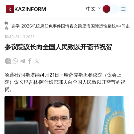
中文
KAZINFORM
热
选举-2026
总统府
任免
事件
国情咨文
跨里海国际运输路线/中间走
点:
10:30, 21 4月 2023
参议院议长向全国人民致以开斋节祝贺
哈通社/阿斯塔纳/4月21日 – 哈萨克斯坦参议院（议会上
院）议长玛吾林·阿什姆巴耶夫向全国人民致以开斋节的祝
贺。