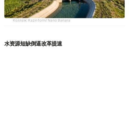
Коллаж: Kazinform/ Nano Banana
水资源短缺倒逼改革提速
近年来，水资源短缺已成为哈萨克斯坦面临的重要挑战。专
家预计，如现有趋势持续，到2030年，全国水资源缺口可
能达到150亿立方米。
哈萨克斯坦水资源具有天然特点，全国仅55.7%的水资源形
成于境内，其余44.3%依赖来自中国、吉尔吉斯斯坦、乌兹
别克斯坦和俄罗斯等国的跨境河流。因此，跨境水资源合作
始终是保障国家水安全的重要内容。