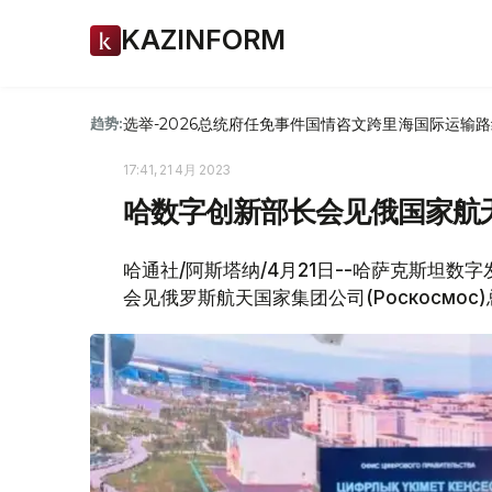
KAZINFORM
选举-2026
总统府
任免
事件
国情咨文
跨里海国际运输路
趋势:
17:41, 21 4月 2023
哈数字创新部长会见俄国家航
哈通社/阿斯塔纳/4月21日--哈萨克斯坦
会见俄罗斯航天国家集团公司(Роскосмос