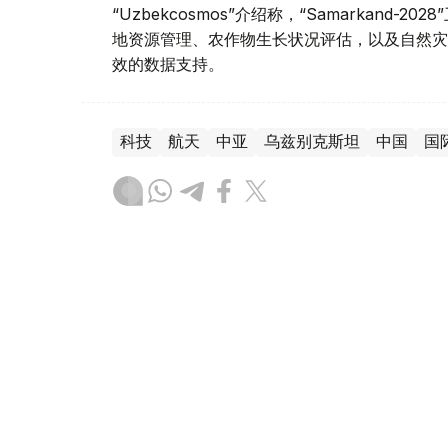
“Uzbekcosmos”介绍称，“Samarkan
地资源管理、农作物生长状况评估，以及自然灾
效的数据支持。
科技
航天
中亚
乌兹别克斯坦
中国
国
木合塔尔 木拉提
编译
12:31, 06 8月 2026
“巴伊铁列克”航天火箭综合体运