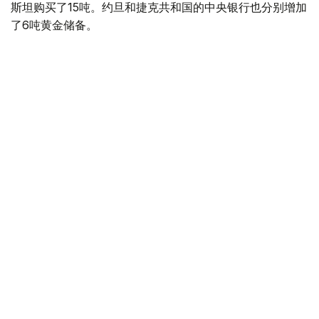
斯坦购买了15吨。约旦和捷克共和国的中央银行也分别增加
了6吨黄金储备。
全球各国央行在第二季度共购买了约289吨黄金，比2025年
同期增长了62%。去年同期，黄金购买量约为178吨。
世界黄金协会称，黄金需求的增长受到地缘政治不确定性、
本季度贵金属价格下跌，以及各国寻求国际储备多元化等因
素的影响。
根据该协会进行的一项调查，89%的央行行长预计未来一
年全球黄金储备量将会增加。45%的受访者表示，他们的
国家计划增加黄金储备。
黄金储备
哈萨克斯坦
经济
央行
金融
木合塔尔 哈力木拉
编译