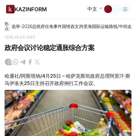
中文
KAZINFORM
热
选举-2026
总统府
任免
事件
国情咨文
跨里海国际运输路线/中间走
点:
12:55, 25 4月 2023
政府会议讨论稳定通胀综合方案
哈通社/阿斯塔纳/4月25日 – 哈萨克斯坦政府总理阿里汗·斯
马伊洛夫25日主持召开政府例行工作会议。