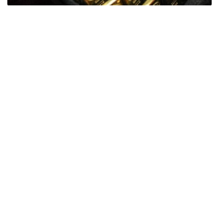
Фото: ӨзА
季度报告显示，哈萨克斯坦国家银行黄金储备增加了15吨。
波兰是2026年第二季度最大的黄金买家。该国在2026年第
二季度增加了51吨黄金储备。
中国购买了33吨黄金，乌兹别克斯坦购买了16吨，哈萨克
斯坦购买了15吨。约旦和捷克共和国的中央银行也分别增加
了6吨黄金储备。
全球各国央行在第二季度共购买了约289吨黄金，比2025年
同期增长了62%。去年同期，黄金购买量约为178吨。
世界黄金协会称，黄金需求的增长受到地缘政治不确定性、
本季度贵金属价格下跌，以及各国寻求国际储备多元化等因
素的影响。
根据该协会进行的一项调查，89%的央行行长预计未来一
年全球黄金储备量将会增加。45%的受访者表示，他们的