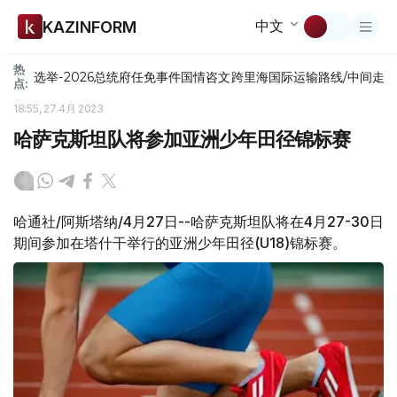
中文
KAZINFORM
热
选举-2026
总统府
任免
事件
国情咨文
跨里海国际运输路线/中间走
点:
18:55, 27 4月 2023
哈萨克斯坦队将参加亚洲少年田径锦标赛
哈通社/阿斯塔纳/4月27日--哈萨克斯坦队将在4月27-30日
期间参加在塔什干举行的亚洲少年田径(U18)锦标赛。