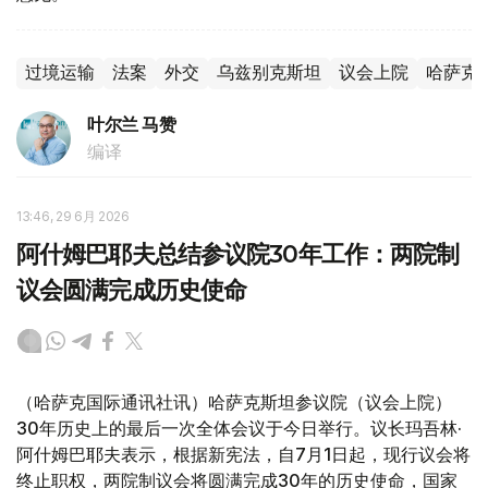
过境运输
法案
外交
乌兹别克斯坦
议会上院
哈萨克
叶尔兰 马赞
编译
13:46, 29 6月 2026
阿什姆巴耶夫总结参议院30年工作：两院制
议会圆满完成历史使命
（哈萨克国际通讯社讯）哈萨克斯坦参议院（议会上院）
30年历史上的最后一次全体会议于今日举行。议长玛吾林·
阿什姆巴耶夫表示，根据新宪法，自7月1日起，现行议会将
终止职权，两院制议会将圆满完成30年的历史使命，国家