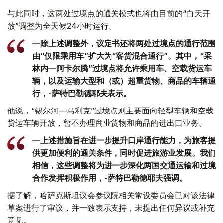
与此同时，这两处过境点的通关模式也将由目前的“白天开
放”调整为全天候24小时运行。
—除上述调整外，议定书还将两处过境点的通行范围
由“仅限乘用车”扩大为“客货混合通行”。其中，“采
林内—阿卡尔腾”过境点将允许乘用车、空载货运车
辆，以及运输大型和（或）超重货物、商品的车辆通
行，-萨特巴勒德耶夫表示。
他说，“锡尔河—马利克”过境点则主要面向轻型车辆和空载
货运车辆开放，暂不办理商业货物和商品的进出口业务。
—上述措施旨在进一步提升口岸通行能力，为旅客提
供更加便利的通关条件，同时促进旅游业发展。我们
相信，这些调整将为进一步深化两国交通运输和过境
合作发挥积极作用，-萨特巴勒德耶夫强调。
据了解，哈萨克斯坦议会参议院相关常设委员会已对该法律
草案进行了审议，并一致表示支持，未提出任何异议或补充
意见。