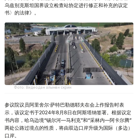
乌兹别克斯坦国界设立检查站协定进行修正和补充的议定
书〉的法律》。
Фото: Видеодан алынған скрин
参议院议员阿里舍尔·萨特巴勒德耶夫在会上作报告时表
示，该议定书于2024年8月8日在阿斯塔纳签署。根据议定
书内容，哈乌边境“锡尔河—马利克”和“采林内—阿卡尔腾”
两处公路过境点的性质，将由双边口岸升级为国际（多边）
口岸。