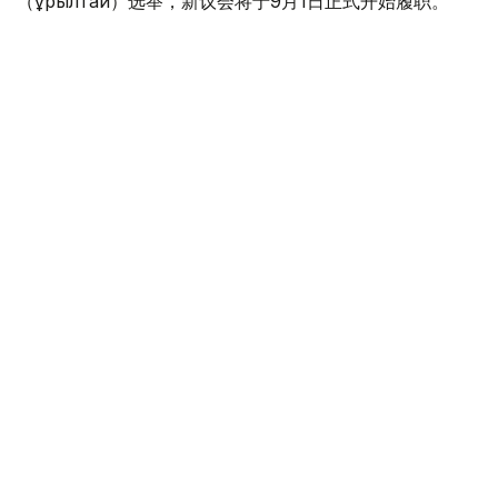
（Құрылтай）选举，新议会将于9月1日正式开始履职。
他说，建立在1995年宪法基础上的两院制议会将圆满完成
30年的历史使命，这将成为开启国家发展新阶段的重要时
刻。由总统哈斯穆-卓玛尔特·托卡耶夫倡议制定的新宪法，
将进一步推动国家政治体制现代化，为国家持续发展奠定坚
实基础。
阿什姆巴耶夫指出，改革的根本目标是巩固国家独立，建设
“公正的哈萨克斯坦”，不断提高人民生活质量。他表示，相
信国家未来将继续发展壮大，不断迈上新的台阶。
他表示，过去30年来，两院制议会始终保持高效、有序运
行，在国家发展进程中通过了一系列具有历史意义的法律和
决策。参议院始终坚持“强有力的总统-有影响力的议会-负
责任的政府”原则，认真履行宪法赋予的各项职责。
据介绍，30年来，参议院共举行890余次全体会议，通过
3500多部法律，其中350余部由议员提出，约占全部法律的
十分之一。这些法律为国家新的政治、经济和财政模式建设
奠定了法律基础，也为社会政策实施、司法和执法体系改