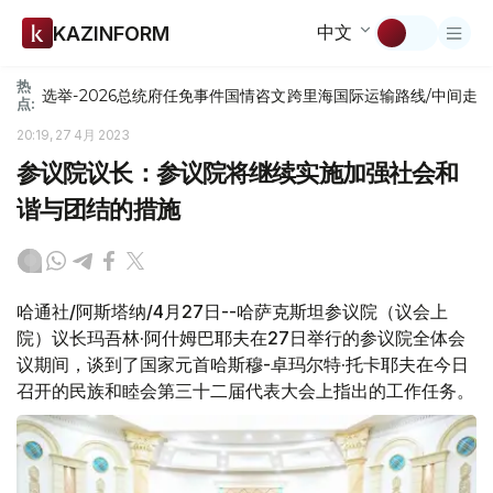
中文
KAZINFORM
热
选举-2026
总统府
任免
事件
国情咨文
跨里海国际运输路线/中间走
点:
20:19, 27 4月 2023
参议院议长：参议院将继续实施加强社会和
谐与团结的措施
哈通社/阿斯塔纳/4月27日--哈萨克斯坦参议院（议会上
院）议长玛吾林·阿什姆巴耶夫在27日举行的参议院全体会
议期间，谈到了国家元首哈斯穆-卓玛尔特·托卡耶夫在今日
召开的民族和睦会第三十二届代表大会上指出的工作任务。