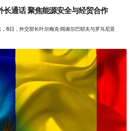
外长通话 聚焦能源安全与经贸合作
，6日，外交部长叶尔梅克·阔谢尔巴耶夫与罗马尼亚