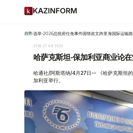
KAZINFORM
选举-2026
总统府
任免
事件
国情咨文
跨里海国际运输路
趋势:
21:18, 27 4月 2023
哈萨克斯坦-保加利亚商业论
哈通社/阿斯塔纳/4月27日-- 《哈萨克
加利亚举行。