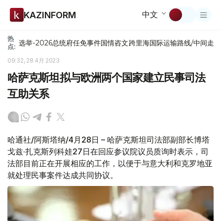
中文
KAZINFORM
热
选举-2026
总统府
任免
事件
国情咨文
跨里海国际运输路线/中间走
点:
09:32, 28 4月 2023
哈萨克斯坦拟与欧洲两个国家建立民事司法
互助关系
哈通社/阿斯塔纳/4月28日 – 哈萨克斯坦司法部副部长博塔
戈兹·扎克斯列科娃27日在回应参议院议员质询时表示，司
法部目前正在开展相应的工作，以便于与意大利和克罗地亚
就处理民事案件达成共同协议。