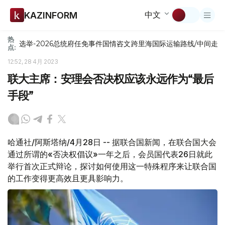
中文
KAZINFORM
热
选举-2026
总统府
任免
事件
国情咨文
跨里海国际运输路线/中间走
点:
12:52, 28 4月 2023
联大主席：安理会否决权应该永远作为“最后
手段”
哈通社/阿斯塔纳/4月28日 -- 据联合国新闻，在联合国大会
通过所谓的«否决权倡议»一年之后，会员国代表26日就此
举行首次正式辩论，探讨如何使用这一特殊程序来让联合国
的工作变得更高效且更具影响力。