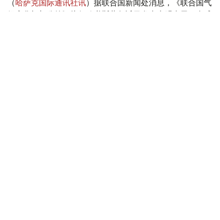
（
哈萨克国际通讯社讯
）据联合国新闻处消息，《联合国气
候变化框架公约》执行秘书斯蒂尔近日发表声明表示，全球
各地由气候变化驱动的灾害正在加剧，威胁生命安全并重创
各国经济。他警告说，“气候警报正从四面八方传来，响彻
云霄”。
Фото: 联合国图片
全球多地遭遇极端天气冲击