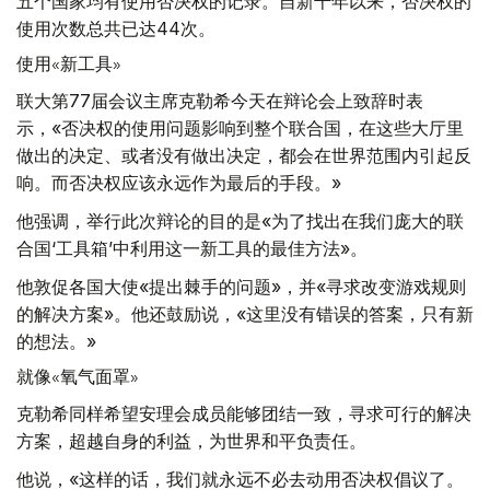
五个国家均有使用否决权的记录。自新千年以来，否决权的
使用次数总共已达44次。
使用«新工具»
联大第77届会议主席克勒希今天在辩论会上致辞时表
示，«否决权的使用问题影响到整个联合国，在这些大厅里
做出的决定、或者没有做出决定，都会在世界范围内引起反
响。而否决权应该永远作为最后的手段。»
他强调，举行此次辩论的目的是«为了找出在我们庞大的联
合国‘工具箱’中利用这一新工具的最佳方法»。
他敦促各国大使«提出棘手的问题»，并«寻求改变游戏规则
的解决方案»。他还鼓励说，«这里没有错误的答案，只有新
的想法。»
就像«氧气面罩»
克勒希同样希望安理会成员能够团结一致，寻求可行的解决
方案，超越自身的利益，为世界和平负责任。
他说，«这样的话，我们就永远不必去动用否决权倡议了。