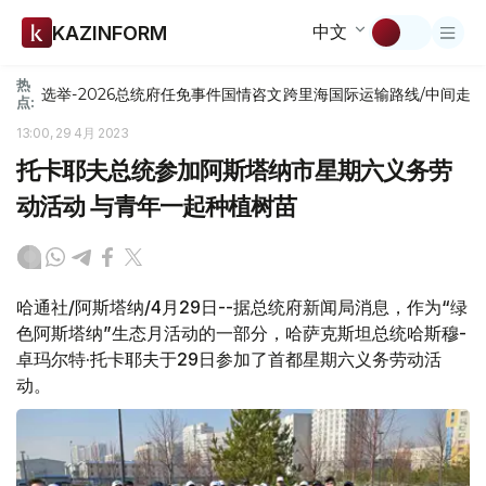
中文
KAZINFORM
热
选举-2026
总统府
任免
事件
国情咨文
跨里海国际运输路线/中间走
点:
13:00, 29 4月 2023
托卡耶夫总统参加阿斯塔纳市星期六义务劳
动活动 与青年一起种植树苗
哈通社/阿斯塔纳/4月29日--据总统府新闻局消息，作为“绿
色阿斯塔纳”生态月活动的一部分，哈萨克斯坦总统哈斯穆-
卓玛尔特·托卡耶夫于29日参加了首都星期六义务劳动活
动。