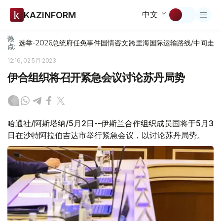
中文
KAZINFORM
热
选举-2026
总统府
任免
事件
国情咨文
跨里海国际运输路线/中间走
点:
12:16, 02 5月 2023
伊合组织将召开紧急会议讨论苏丹局势
哈通社/阿斯塔纳/5月2日--伊斯兰合作组织成员国将于5月3
日在沙特阿拉伯吉达市举行紧急会议，以讨论苏丹局势。