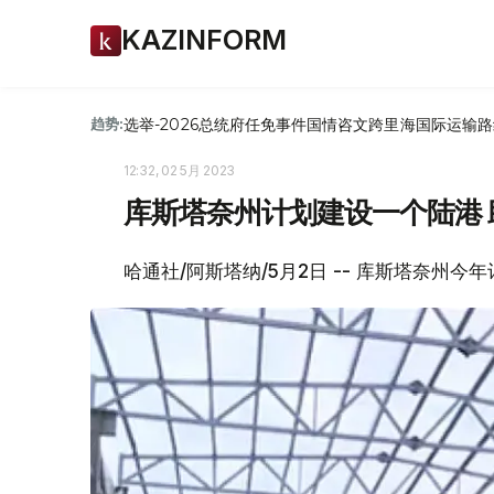
KAZINFORM
选举-2026
总统府
任免
事件
国情咨文
跨里海国际运输路
趋势:
12:32, 02 5月 2023
库斯塔奈州计划建设一个陆港
哈通社/阿斯塔纳/5月2日 -- 库斯塔奈州今