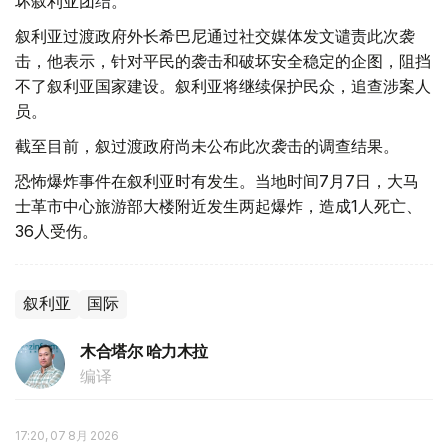
坏叙利亚团结。
叙利亚过渡政府外长希巴尼通过社交媒体发文谴责此次袭
击，他表示，针对平民的袭击和破坏安全稳定的企图，阻挡
不了叙利亚国家建设。叙利亚将继续保护民众，追查涉案人
员。
截至目前，叙过渡政府尚未公布此次袭击的调查结果。
恐怖爆炸事件在叙利亚时有发生。当地时间7月7日，大马
士革市中心旅游部大楼附近发生两起爆炸，造成1人死亡、
36人受伤。
叙利亚
国际
木合塔尔 哈力木拉
编译
17:20, 07 8月 2026