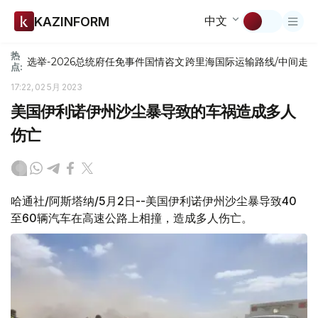
中文
KAZINFORM
热
选举-2026
总统府
任免
事件
国情咨文
跨里海国际运输路线/中间走
点:
17:22, 02 5月 2023
美国伊利诺伊州沙尘暴导致的车祸造成多人
伤亡
哈通社/阿斯塔纳/5月2日--美国伊利诺伊州沙尘暴导致40
至60辆汽车在高速公路上相撞，造成多人伤亡。