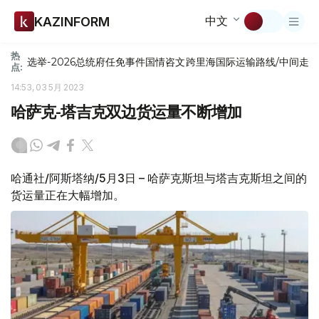
中文
KAZINFORM
热
选举-2026
总统府
任免
事件
国情咨文
跨里海国际运输路线/中间走
点:
14:53, 03 5月 2023
哈萨克-塔吉克双边货运量不断增加
哈通社/阿斯塔纳/5月3日 – 哈萨克斯坦与塔吉克斯坦之间的
货运量正在大幅增加。