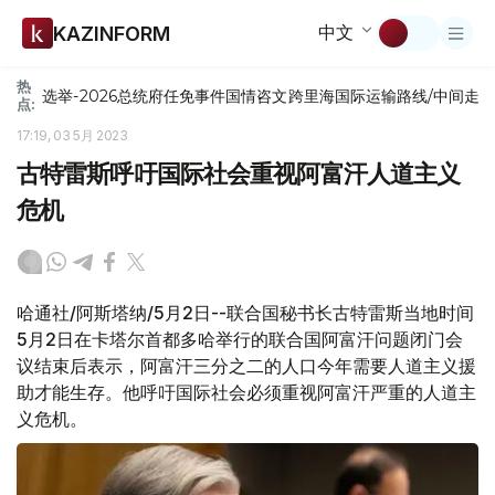
中文
KAZINFORM
热
选举-2026
总统府
任免
事件
国情咨文
跨里海国际运输路线/中间走
点:
17:19, 03 5月 2023
古特雷斯呼吁国际社会重视阿富汗人道主义
危机
哈通社/阿斯塔纳/5月2日--联合国秘书长古特雷斯当地时间
5月2日在卡塔尔首都多哈举行的联合国阿富汗问题闭门会
议结束后表示，阿富汗三分之二的人口今年需要人道主义援
助才能生存。他呼吁国际社会必须重视阿富汗严重的人道主
义危机。