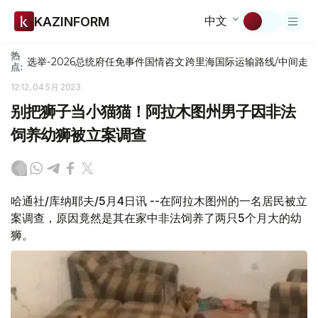
中文
KAZINFORM
热
选举-2026
总统府
任免
事件
国情咨文
跨里海国际运输路线/中间走
点:
12:12, 04 5月 2023
别把狮子当小猫猫！阿拉木图州男子因非法
饲养幼狮被立案调查
哈通社/库纳耶夫/5月4日讯 --在阿拉木图州的一名居民被立
案调查，原因竟然是其在家中非法饲养了两只5个月大的幼
狮。