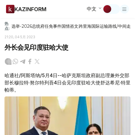
中文
KAZINFORM
热
选举-2026
总统府
任免
事件
国情咨文
跨里海国际运输路线/中间走
点:
21:20, 04 5月 2023
外长会见印度驻哈大使
哈通社/阿斯塔纳/5月4日--哈萨克斯坦政府副总理兼外交部
部长穆拉特·努尔特列吾4日会见印度驻哈大使舒达希尼·特里
帕蒂。