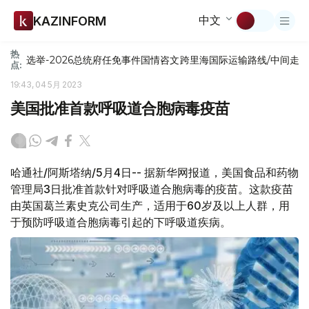
中文
KAZINFORM
热
选举-2026
总统府
任免
事件
国情咨文
跨里海国际运输路线/中间走
点:
19:43, 04 5月 2023
美国批准首款呼吸道合胞病毒疫苗
哈通社/阿斯塔纳/5月4日-- 据新华网报道，美国食品和药物
管理局3日批准首款针对呼吸道合胞病毒的疫苗。这款疫苗
由英国葛兰素史克公司生产，适用于60岁及以上人群，用
于预防呼吸道合胞病毒引起的下呼吸道疾病。