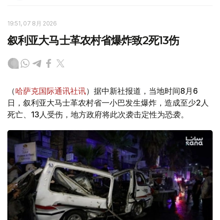
19:51, 07 8月 2026
叙利亚大马士革农村省爆炸致2死13伤
（
哈萨克国际通讯社讯
）据中新社报道，当地时间8月6
日，叙利亚大马士革农村省一小巴发生爆炸，造成至少2人
死亡、13人受伤，地方政府将此次袭击定性为恐袭。