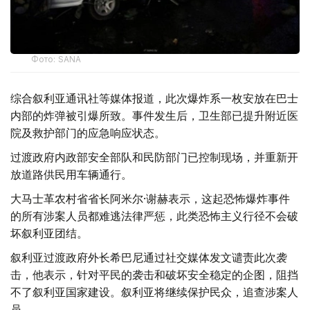
Фото: SANA
综合叙利亚通讯社等媒体报道，此次爆炸系一枚安放在巴士
内部的炸弹被引爆所致。事件发生后，卫生部已提升附近医
院及救护部门的应急响应状态。
过渡政府内政部安全部队和民防部门已控制现场，并重新开
放道路供民用车辆通行。
大马士革农村省省长阿米尔·谢赫表示，这起恐怖爆炸事件
的所有涉案人员都难逃法律严惩，此类恐怖主义行径不会破
坏叙利亚团结。
叙利亚过渡政府外长希巴尼通过社交媒体发文谴责此次袭
击，他表示，针对平民的袭击和破坏安全稳定的企图，阻挡
不了叙利亚国家建设。叙利亚将继续保护民众，追查涉案人
员。