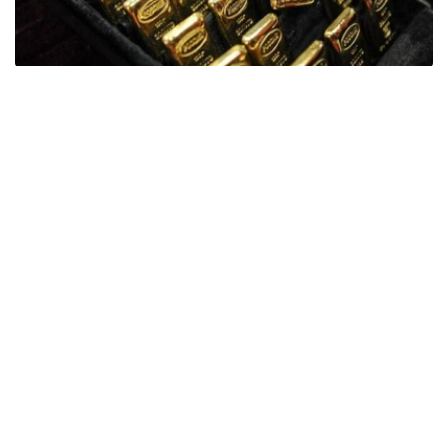
Фото: ӨзА
季度报告显示，哈萨克斯坦国家银行黄金储备增加了15吨。
波兰是2026年第二季度最大的黄金买家。该国在2026年第
二季度增加了51吨黄金储备。
中国购买了33吨黄金，乌兹别克斯坦购买了16吨，哈萨克
斯坦购买了15吨。约旦和捷克共和国的中央银行也分别增加
了6吨黄金储备。
全球各国央行在第二季度共购买了约289吨黄金，比2025年
同期增长了62%。去年同期，黄金购买量约为178吨。
世界黄金协会称，黄金需求的增长受到地缘政治不确定性、
本季度贵金属价格下跌，以及各国寻求国际储备多元化等因
素的影响。