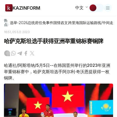
中文
KAZINFORM
热
选举-2026
总统府
任免
事件
国情咨文
跨里海国际运输路线/中间走
点:
16:51, 05 5月 2023
哈萨克斯坦选手获得亚洲举重锦标赛铜牌
哈通社/阿斯塔纳/5月5日--在韩国晋州举行的2023年亚洲
举重锦标赛中，哈萨克斯坦选手阿尔利·奇沃恩提获得一枚
铜牌。