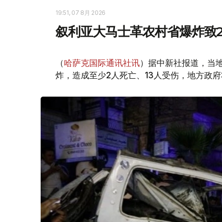
19:51, 07 8月 2026
叙利亚大马士革农村省爆炸致2
（
哈萨克国际通讯社讯
）据中新社报道，当
炸，造成至少2人死亡、13人受伤，地方政