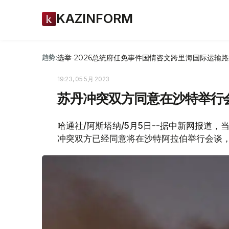
KAZINFORM
选举-2026
总统府
任免
事件
国情咨文
跨里海国际运输路
趋势:
19:23, 05 5月 2023
苏丹冲突双方同意在沙特举行
哈通社/阿斯塔纳/5月5日--据中新网报道
冲突双方已经同意将在沙特阿拉伯举行会谈