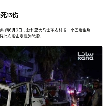
死13伤
地时间8月6日，叙利亚大马士革农村省一小巴发生爆
府将此次袭击定性为恐袭。