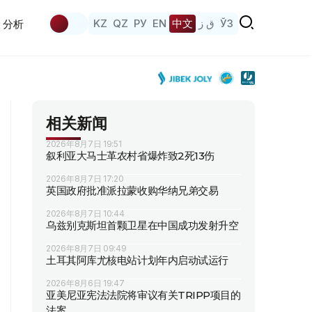
KZ
QZ
РУ
EN
中文
ق ز
ЎЗ
分析
相关新闻
2026年8月7日 19:51
叙利亚大马士革农村省爆炸致2死13伤
2026年8月7日 17:20
英国政府批准派拉蒙收购华纳兄弟交易
2026年8月7日 10:44
乌兹别克斯坦首颗卫星在中国成功发射升空
2026年8月7日 09:49
土耳其阿库尤核电站计划年内启动试运行
2026年8月6日 19:47
亚美尼亚宪法法院将审议有关TRIPP项目的
法案