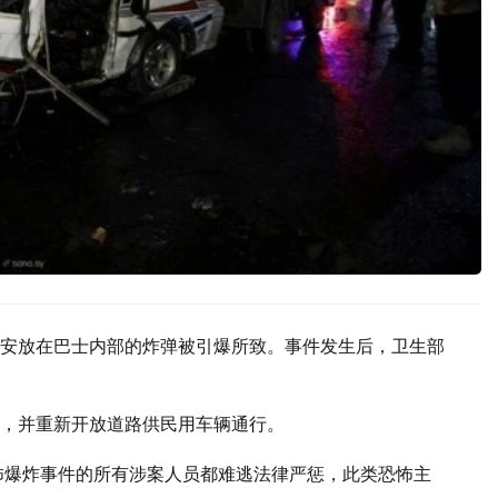
安放在巴士内部的炸弹被引爆所致。事件发生后，卫生部
，并重新开放道路供民用车辆通行。
怖爆炸事件的所有涉案人员都难逃法律严惩，此类恐怖主