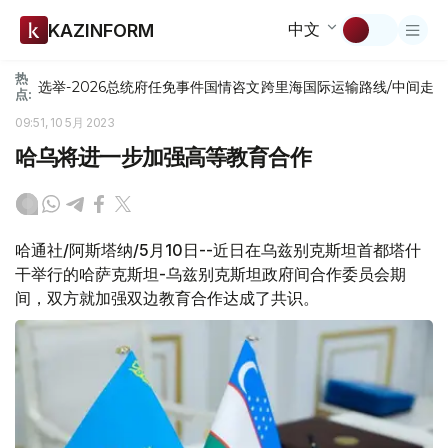
中文
KAZINFORM
热
选举-2026
总统府
任免
事件
国情咨文
跨里海国际运输路线/中间走
点:
09:51, 10 5月 2023
哈乌将进一步加强高等教育合作
哈通社/阿斯塔纳/5月10日--近日在乌兹别克斯坦首都塔什
干举行的哈萨克斯坦-乌兹别克斯坦政府间合作委员会期
间，双方就加强双边教育合作达成了共识。