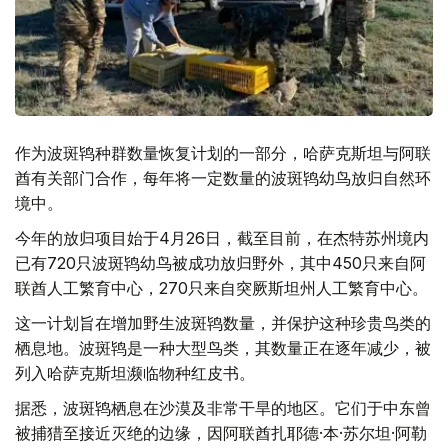
作为波斑鸨种群数量恢复计划的一部分，哈萨克斯坦与阿联
酋有关部门合作，每年将一定数量的波斑鸨幼鸟放归自然环
境中。
今年的放归项目始于4月26日，截至目前，在杰特苏州境内
已有720只波斑鸨幼鸟被成功放归野外，其中450只来自阿
联酋人工繁育中心，270只来自突厥斯坦州人工繁育中心。
这一计划旨在增加野生波斑鸨数量，并保护这种珍贵鸟类的
栖息地。波斑鸨是一种大型鸟类，其数量正在逐年减少，被
列入哈萨克斯坦濒临物种红皮书。
据悉，波斑鸨栖息在沙漠及非常干旱的地区。它们于中东曾
被捕猎至接近灭绝的边缘，因阿联酋扎耶德·本·苏尔坦·阿勒