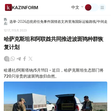
中文
KAZINFORM
热
选举-2026
总统府
任免
事件
国情咨文
跨里海国际运输路线/中间走
点:
12:17, 11 5月 2023
哈萨克斯坦和阿联酋共同推进波斑鸨种群恢
复计划
哈通社/阿斯塔纳/5月11日 - 近日，哈萨克斯坦生态部门将
720只珍贵的波斑鸨放归自然。