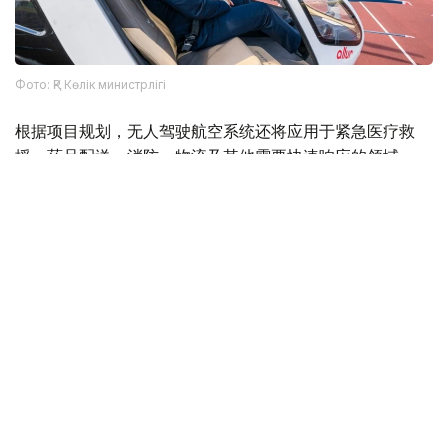
Фото: ҚР Көлік министрлігі
根据项目规划，无人驾驶航空系统还将应用于紧急医疗救
援、药品配送、消防、物流及其他需要快速响应的领域。
Фото: Министерство транспорта РК