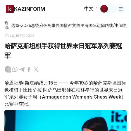
中文
KAZINFORM
热
选举-2026
总统府
任免
事件
国情咨文
跨里海国际运输路线/中间走
点:
20:44, 15 5月 2023
哈萨克斯坦棋手获得世界末日冠军系列赛冠
军
哈通社/阿斯塔纳/5月15日 —— 今年19岁的哈萨克斯坦国际
象棋棋手比比萨拉·阿萨乌巴耶娃在柏林举行的世界末日冠
军系列赛女子周（Armageddon Women’s Chess Week）
比赛中夺冠。