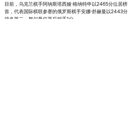
目前，乌克兰棋手阿纳斯塔西娅·格纳特申以2465分位居榜
首，代表国际棋联参赛的俄罗斯棋手安娜·舒赫曼以2443分
排名第二，努尔曼仅落后对手1分。
努尔曼曾获得2025年亚洲国际象棋快棋锦标赛冠军。今年6
月，她在香港举行的国际棋联世界团体锦标赛上夺得个人台
次超快棋金牌和快棋银牌。
此外，多名哈萨克斯坦棋手也进入最新排名。阿米娜·凯尔
别科娃以2353分排名第13位；叶尔纳兹·卡利阿赫梅特以
2304分位列第22位；扎丽娜·努尔加利耶娃以2302分排名第
23位；玛丽娅·霍利亚夫科以2217分排名第60位。
体育
国际象棋
哈萨克斯坦
达娜 努尔巴克提
编译