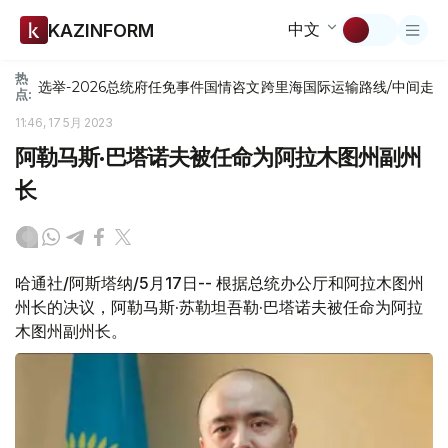
中文
KAZINFORM
热
选举-2026
总统府
任免
事件
国情咨文
跨里海国际运输路线/中间走
点:
11:46, 17 5月 2023
阿勒马斯·巴塔诺夫被任命为阿拉木图州副州
长
哈通社/阿斯塔纳/5月17日-- 根据总统办公厅和阿拉木图州
州长的决议，阿勒马斯·苏勒坦吾勒·巴塔诺夫被任命为阿拉
木图州副州长。