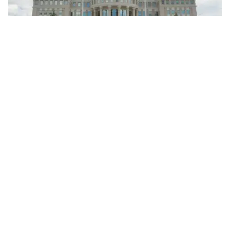
Фото: Kazinform
根据总统令：
叶热阿勒·卢克潘吾勒·图格扎诺夫（Ералы Лұқпанұлы
Тоғжанов）被任命为哈萨克斯坦共和国驻乌兹别克斯坦
共和国特命全权大使；
阿里别克·阿谢特吾勒·巴卡耶夫（Әлібек Әсетұлы
Бақаев）被任命为哈萨克斯坦共和国驻大不列颠及北爱尔
兰联合王国特命全权大使，并免去其原任职务；
阿曼格勒德·哈泽兹吾勒·赛诺夫（Амангелді Ғазезұлы
Саинов）被任命为哈萨克斯坦共和国驻罗马尼亚特命全
权大使。