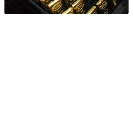
Фото: ӨзА
季度报告显示，哈萨克斯坦国家银行黄金储备增加了15吨。
波兰是2026年第二季度最大的黄金买家。该国在2026年第
二季度增加了51吨黄金储备。
中国购买了33吨黄金，乌兹别克斯坦购买了16吨，哈萨克
斯坦购买了15吨。约旦和捷克共和国的中央银行也分别增加
了6吨黄金储备。
全球各国央行在第二季度共购买了约289吨黄金，比2025年
同期增长了62%。去年同期，黄金购买量约为178吨。
世界黄金协会称，黄金需求的增长受到地缘政治不确定性、
本季度贵金属价格下跌，以及各国寻求国际储备多元化等因
素的影响。
根据该协会进行的一项调查，89%的央行行长预计未来一