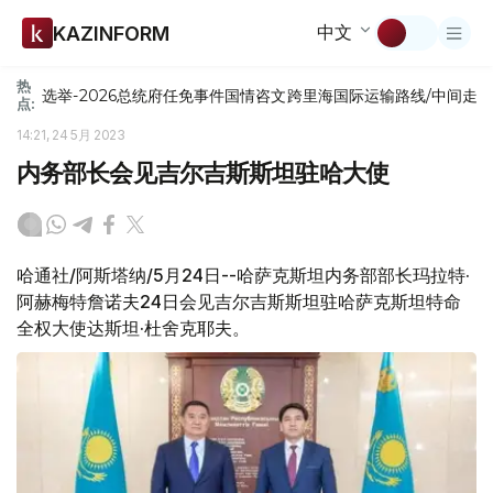
中文
KAZINFORM
热
选举-2026
总统府
任免
事件
国情咨文
跨里海国际运输路线/中间走
点:
14:21, 24 5月 2023
内务部长会见吉尔吉斯斯坦驻哈大使
哈通社/阿斯塔纳/5月24日--哈萨克斯坦内务部部长玛拉特·
阿赫梅特詹诺夫24日会见吉尔吉斯斯坦驻哈萨克斯坦特命
全权大使达斯坦·杜舍克耶夫。