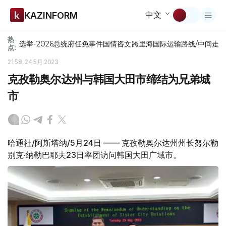
中文
KAZINFORM
热
选举-2026
总统府
任免
事件
国情咨文
跨里海国际运输路线/中间走
点:
21:58, 24 5月 2023
克孜勒奥尔达州与韩国大田市缔结为兄弟城
市
哈通社/阿斯塔纳/5月24日 —— 克孜勒奥尔达州州长努尔勒
别克·纳勒巴耶夫23日率团访问韩国大田广域市。