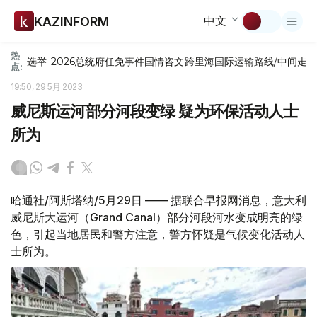
中文
KAZINFORM
热
选举-2026
总统府
任免
事件
国情咨文
跨里海国际运输路线/中间走
点:
19:50, 29 5月 2023
威尼斯运河部分河段变绿 疑为环保活动人士
所为
哈通社/阿斯塔纳/5月29日 —— 据联合早报网消息，意大利
威尼斯大运河（Grand Canal）部分河段河水变成明亮的绿
色，引起当地居民和警方注意，警方怀疑是气候变化活动人
士所为。