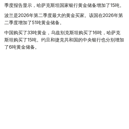
季度报告显示，哈萨克斯坦国家银行黄金储备增加了15吨。
波兰是2026年第二季度最大的黄金买家。该国在2026年第
二季度增加了51吨黄金储备。
中国购买了33吨黄金，乌兹别克斯坦购买了16吨，哈萨克
斯坦购买了15吨。约旦和捷克共和国的中央银行也分别增加
了6吨黄金储备。
全球各国央行在第二季度共购买了约289吨黄金，比2025年
同期增长了62%。去年同期，黄金购买量约为178吨。
世界黄金协会称，黄金需求的增长受到地缘政治不确定性、
本季度贵金属价格下跌，以及各国寻求国际储备多元化等因
素的影响。
根据该协会进行的一项调查，89%的央行行长预计未来一
年全球黄金储备量将会增加。45%的受访者表示，他们的
国家计划增加黄金储备。