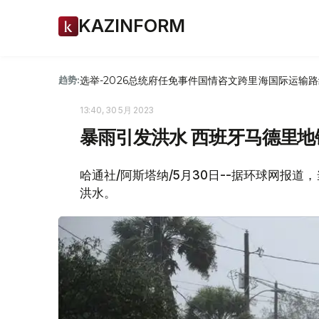
KAZINFORM
选举-2026
总统府
任免
事件
国情咨文
跨里海国际运输路
趋势:
13:40, 30 5月 2023
暴雨引发洪水 西班牙马德里地
哈通社/阿斯塔纳/5月30日--据环球网报
洪水。