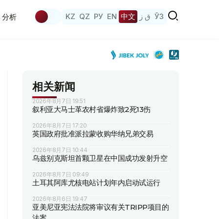
KZ
QZ
РУ
EN
中文
ق ز
ЎЗ
分析
相关新闻
2026年8月7日 19:51
叙利亚大马士革农村省爆炸致2死13伤
2026年8月7日 17:20
英国政府批准派拉蒙收购华纳兄弟交易
2026年8月7日 10:44
乌兹别克斯坦首颗卫星在中国成功发射升空
2026年8月7日 09:49
土耳其阿库尤核电站计划年内启动试运行
2026年8月6日 19:47
亚美尼亚宪法法院将审议有关TRIPP项目的
法案