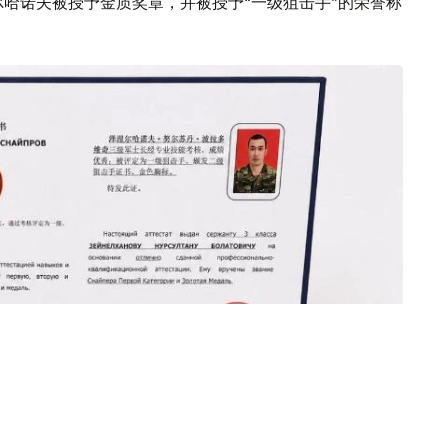
尔哈诺夫被授予金质奖章，并被授予“一级狙击手”的荣誉称