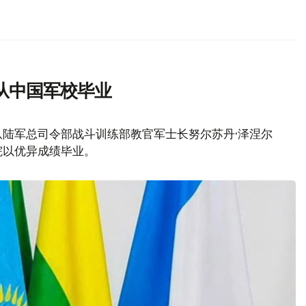
从中国军校毕业
队陆军总司令部战斗训练部教官军士长努尔苏丹·泽涅尔
院以优异成绩毕业。