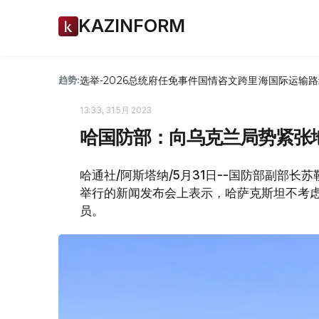
KAZINFORM
选举-2026
总统府
任免
事件
国情咨文
跨里海国际运输路
趋势:
13:33, 31 5月 2023
哈国防部：向乌克兰局势紧张
哈通社/阿斯塔纳/5月31日--国防部副部
举行的新闻发布会上表示，哈萨克斯坦不考
员。