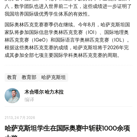
八，数学团队也进入世界前二十五，这些成绩进一步证明了
我国培养国际级优秀学生体系的有效性。
国际奥林匹克竞赛赛季仍在继续。今年8月，哈萨克斯坦国
家队将参加国际信息学奥林匹克竞赛（I​​OI）、国际地理奥
林匹克竞赛（I​​GeO）和国际语言学奥林匹克竞赛（I​​OL）。
根据这些奥林匹克竞赛的成绩，哈萨克斯坦将于2026年完
成其参加全部七项主要国际学科奥林匹克竞赛的周期。
教育
教育部
哈萨克斯坦
木合塔尔 哈力木拉
编译
21:13, 24 7月 2026
哈萨克斯坦学生在国际奥赛中斩获1000余项