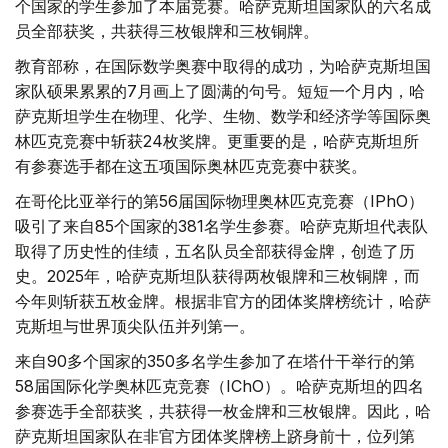
个国家的学生参加了本届竞赛。哈萨克斯坦国家队的六名成
员全部获奖，共获得三枚银牌和三枚铜牌。
教育部称，在国际数学奥赛中取得的成功，为哈萨克斯坦国
家队硕果累累的7月画上了圆满的句号。短短一个月内，哈
萨克斯坦学生在物理、化学、生物、数学和经济学等国际奥
林匹克竞赛中斩获24枚奖牌。更重要的是，哈萨克斯坦所
有参赛选手都在这五项国际奥林匹克竞赛中获奖。
在哥伦比亚举行的第56届国际物理奥林匹克竞赛（I​​PhO）
吸引了来自85个国家的381名学生参赛。哈萨克斯坦代表队
取得了历史性的佳绩，五名队员全部获得金牌，创造了历
史。2025年，哈萨克斯坦队获得两枚银牌和三枚铜牌，而
今年则斩获五枚金牌。根据非官方的团体奖牌榜统计，哈萨
克斯坦与世界顶尖队伍并列第一。
来自90多个国家的350多名学生参加了在塔什干举行的第
58届国际化学奥林匹克竞赛（I​​ChO）。哈萨克斯坦的四名
参赛选手全部获奖，共获得一枚金牌和三枚银牌。因此，哈
萨克斯坦国家队在非官方团体奖牌榜上跻身前十，位列第