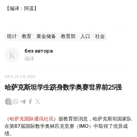
【编译：阿遥】
统计
教育
黄金储备
教育部
人口
社会
без автора
编译
09:11, 29 7月 2026
哈萨克斯坦学生跻身数学奥赛世界前25强
（
哈萨克国际通讯社讯
）据教育部消息，哈萨克斯坦国家队
在第67届国际数学奥林匹克竞赛（I​​MO）中取得了优异成
绩。