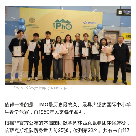
Фото: ҚР Оқу-ағарту министрлігі
值得一提的是，IMO是历史最悠久、最具声望的国际中小学
生数学竞赛，自1959年以来每年举办。
根据非官方公布的本届国际数学奥林匹克竞赛团体奖牌榜，
哈萨克斯坦队跻身世界前25强，位列第22名。共有来自117