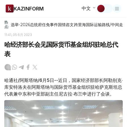
中文
KAZINFORM
热
选举-2026
总统府
任免
事件
国情咨文
跨里海国际运输路线/中间走
点:
11:41, 05 6月 2023
哈经济部长会见国际货币基金组织驻哈总代
表
哈通社/阿斯塔纳/6月5日--近日，国家经济部部长阿勒别克·
库安特洛夫在阿斯塔纳与国际货币基金组织驻哈萨克斯坦总
代表兼中东和中亚部副主任尼古拉·布兰申进行了会谈。