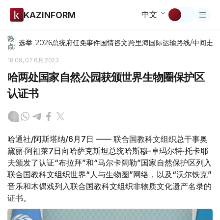
中文
KAZINFORM
热
选举-2026
总统府
任免
事件
国情咨文
跨里海国际运输路线/中间走
点:
18:09, 07 6月 2023
哈两处国家自然公园获颁世界生物圈保护区
认证书
哈通社/阿斯塔纳/6月7日 —— 联合国教科文组织总干事奥
黛丽·阿祖莱7日向哈萨克斯坦总统哈斯穆-卓玛尔特·托卡耶
夫颁发了认证“布拉拜”和“马尔卡阔勒”国家自然保护区列入
联合国教科文组织世界“人与生物圈”网络，以及“沃尔铁克”
音乐和木偶戏列入联合国教科文组织非物质文化遗产名录的
证书。