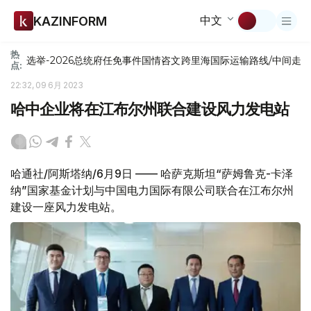
中文
KAZINFORM
热
选举-2026
总统府
任免
事件
国情咨文
跨里海国际运输路线/中间走
点:
22:32, 09 6月 2023
哈中企业将在江布尔州联合建设风力发电站
哈通社/阿斯塔纳/6月9日 —— 哈萨克斯坦“萨姆鲁克-卡泽
纳”国家基金计划与中国电力国际有限公司联合在江布尔州
建设一座风力发电站。