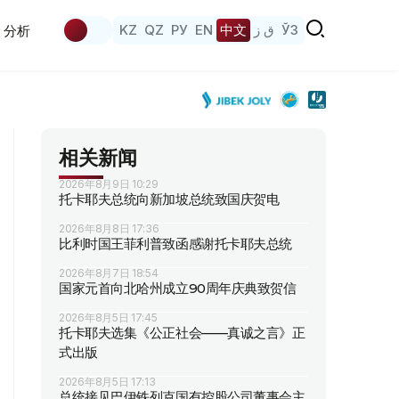
KZ
QZ
РУ
EN
中文
ق ز
ЎЗ
分析
相关新闻
2026年8月9日 10:29
托卡耶夫总统向新加坡总统致国庆贺电
2026年8月8日 17:36
比利时国王菲利普致函感谢托卡耶夫总统
2026年8月7日 18:54
国家元首向北哈州成立90周年庆典致贺信
2026年8月5日 17:45
托卡耶夫选集《公正社会——真诚之言》正
式出版
2026年8月5日 17:13
总统接见巴伊铁列克国有控股公司董事会主