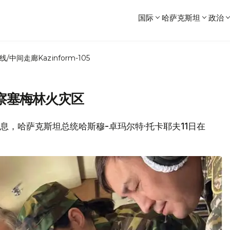
国际
哈萨克斯坦
政治
线/中间走廊
Kazinform-105
察塞梅林火灾区
局消息，哈萨克斯坦总统哈斯穆-卓玛尔特·托卡耶夫11日在
。