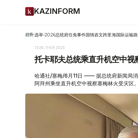
KAZINFORM
选举-2026
总统府
任免
事件
国情咨文
跨里海国际运输路
趋势:
13:26, 11 6月 2023
托卡耶夫总统乘直升机空中视
哈通社/塞梅/6月11日 —— 据总统府新闻
阿拜州乘坐直升机空中视察塞梅林火受灾区