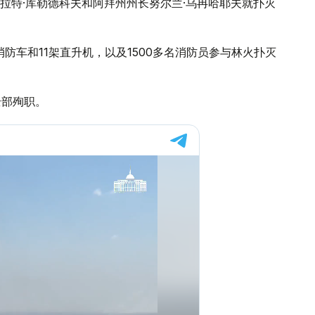
拉特·库勒德科夫和阿拜州州长努尔兰·乌冉哈耶夫就扑灭
防车和11架直升机，以及1500多名消防员参与林火扑灭
全部殉职。