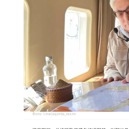
Фото: t.me/aqorda_resmi