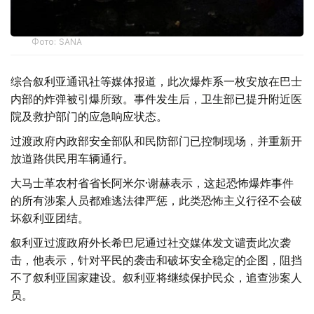
Фото: SANA
综合叙利亚通讯社等媒体报道，此次爆炸系一枚安放在巴士
内部的炸弹被引爆所致。事件发生后，卫生部已提升附近医
院及救护部门的应急响应状态。
过渡政府内政部安全部队和民防部门已控制现场，并重新开
放道路供民用车辆通行。
大马士革农村省省长阿米尔·谢赫表示，这起恐怖爆炸事件
的所有涉案人员都难逃法律严惩，此类恐怖主义行径不会破
坏叙利亚团结。
叙利亚过渡政府外长希巴尼通过社交媒体发文谴责此次袭
击，他表示，针对平民的袭击和破坏安全稳定的企图，阻挡
不了叙利亚国家建设。叙利亚将继续保护民众，追查涉案人
员。