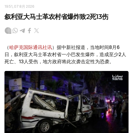
19:51, 07 8月 2026
叙利亚大马士革农村省爆炸致2死13伤
（
哈萨克国际通讯社讯
）据中新社报道，当地时间8月6
日，叙利亚大马士革农村省一小巴发生爆炸，造成至少2人
死亡、13人受伤，地方政府将此次袭击定性为恐袭。