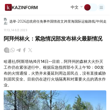
中文
KAZINFORM
热
选举-2026
总统府
任免
事件
国情咨文
跨里海国际运输路线/中间走
点:
11:13, 14 6月 2023
阿拜州林火：紧急情况部发布林火最新情况
哈通社/阿斯塔纳/6月14日--目前，阿拜州的森林大火扑灭
工作仍在紧张进行中。根据应急指挥部今天上午10：00发
布的火情通报，火势并未蔓延到周边居民点，没有直接威胁
到居民安全。目前仍在进行火场隔离和对重要火点的洒水作
业。