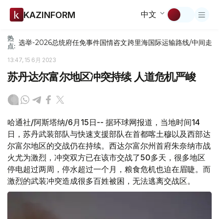
中文
KAZINFORM
热
选举-2026
总统府
任免
事件
国情咨文
跨里海国际运输路线/中间走
点:
13:47, 15 6月 2023
苏丹达尔富尔地区冲突持续 人道危机严峻
哈通社/阿斯塔纳/6月15日-- 据环球网报道，当地时间14
日，苏丹武装部队与快速支援部队在首都喀土穆以及西部达
尔富尔地区的交战仍在持续。西达尔富尔州首府朱奈纳市战
火尤为激烈，冲突双方已在该市交战了50多天，很多地区
停电超过两周，停水超过一个月，粮食危机也迫在眉睫。而
激烈的武装冲突造成很多百姓被困，无法逃离交战区。