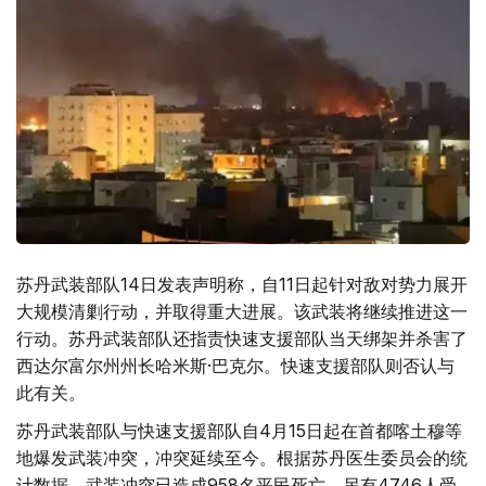
苏丹武装部队14日发表声明称，自11日起针对敌对势力展开
大规模清剿行动，并取得重大进展。该武装将继续推进这一
行动。苏丹武装部队还指责快速支援部队当天绑架并杀害了
西达尔富尔州州长哈米斯·巴克尔。快速支援部队则否认与
此有关。
苏丹武装部队与快速支援部队自4月15日起在首都喀土穆等
地爆发武装冲突，冲突延续至今。根据苏丹医生委员会的统
计数据，武装冲突已造成958名平民死亡，另有4746人受